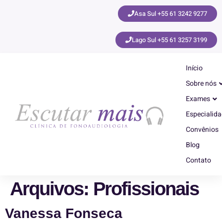
Asa Sul +55 61 3242 9277
Lago Sul +55 61 3257 3199
Início
Sobre nós
Exames
Especialid
Convênios
Blog
Contato
Arquivos:
Profissionais
Vanessa Fonseca